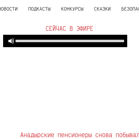
НОВОСТИ
ПОДКАСТЫ
КОНКУРСЫ
СКАЗКИ
БЕЗОПА
СЕЙЧАС В ЭФИРЕ
Audio
Use
Player
Up/Down
Arrow
keys
to
increase
or
decrease
volume.
Анадырские пенсионеры снова побыва