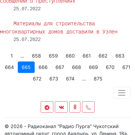
сообщений о преступлениях
25.07.2022
Материалы для строительства
многоквартирных домов доставили в Уэлен
25.07.2022
1
...
658
659
660
661
662
663
664
665
666
667
668
669
670
671
672
673
674
...
875
© 2026 - Радиоканал "Радио Пурга" Чукотский
автономный округ, город Анадырь, ул. Ленина, 18а,