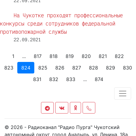
22.09.2021
На Чукотке проходят профессиональные
конкурсы среди сотрудников федеральной
противопожарной службы
22.09.2021
1
...
817
818
819
820
821
822
823
824
825
826
827
828
829
830
831
832
833
...
874
© 2026 - Радиоканал "Радио Пурга" Чукотский
автономный округ, город Анадырь, ул. Ленина, 18а,