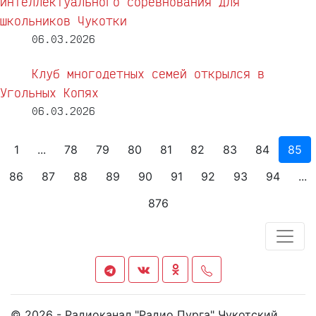
интеллектуального соревнования для
школьников Чукотки
06.03.2026
Клуб многодетных семей открылся в
Угольных Копях
06.03.2026
1
...
78
79
80
81
82
83
84
85
86
87
88
89
90
91
92
93
94
...
876
© 2026 - Радиоканал "Радио Пурга" Чукотский