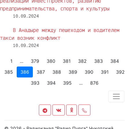
реализации инвестпроектов, развитию
предпринимательства, спорта и культуры
10.09.2024
В Анадыре между пешеходом и водителем
такси возник конфликт
10.09.2024
1
...
379
380
381
382
383
384
385
386
387
388
389
390
391
392
393
394
395
...
876
© 2026 - Радиоканал "Радио Пурга" Чукотский