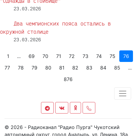
"Однажды в стойбище"
23.03.2026
Два чемпионских пояса остались в
окружной столице
23.03.2026
1
...
69
70
71
72
73
74
75
76
77
78
79
80
81
82
83
84
85
...
876
© 2026 - Радиоканал "Радио Пурга" Чукотский
автономный округ, город Анадырь, ул. Ленина, 18а,